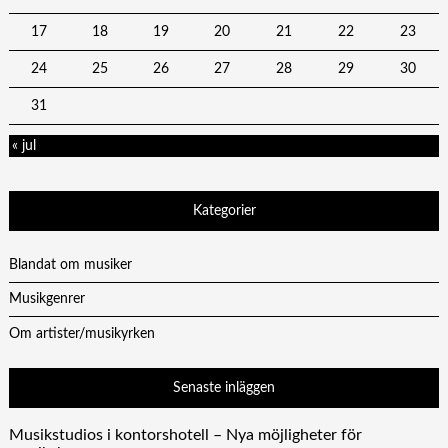
17
18
19
20
21
22
23
24
25
26
27
28
29
30
31
« jul
Kategorier
Blandat om musiker
Musikgenrer
Om artister/musikyrken
Senaste inläggen
Musikstudios i kontorshotell – Nya möjligheter för