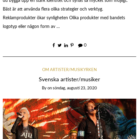
du bygga upp en stark identitet och synas så mycket som möjligt.
Bäst är att använda flera olika strategier och verktyg.
Reklamprodukter ökar synligheten Olika produkter med bandets
logotyp eller någon form av …
0
OM ARTISTER/MUSIKYRKEN
Svenska artister/musiker
By
on
söndag, augusti 23, 2020