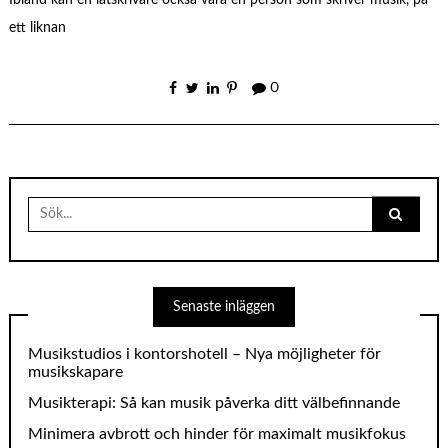
Ibland kan en låtskrivare också vara en person som skriver musik, på
ett liknan
0
Search
for:
Senaste inläggen
Musikstudios i kontorshotell – Nya möjligheter för
musikskapare
Musikterapi: Så kan musik påverka ditt välbefinnande
Minimera avbrott och hinder för maximalt musikfokus