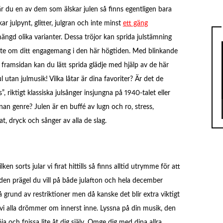
n är du en av dem som älskar julen så finns egentligen bara
ckar julpynt, glitter, julgran och inte minst
ett gäng
ngd olika varianter. Dessa tröjor kan sprida julstämning
e om ditt engagemang i den här högtiden. Med blinkande
r framsidan kan du lätt sprida glädje med hjälp av de här
utan julmusik! Vilka låtar är dina favoriter? Är det de
, riktigt klassiska julsånger insjungna på 1940-talet eller
an genre? Julen är en buffé av lugn och ro, stress,
at, dryck och sånger av alla de slag.
en sorts jular vi firat hittills så finns alltid utrymme för att
den prägel du vill på både julafton och hela december
å grund av restriktioner men då kanske det blir extra viktigt
vi alla drömmer om innerst inne. Lyssna på din musik, den
öja och fnissa lite åt dig själv. Omge dig med dina allra