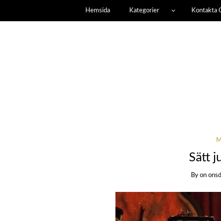
Hemsida
Kategorier
Kontakta 
M
Sätt 
By
on
onsd