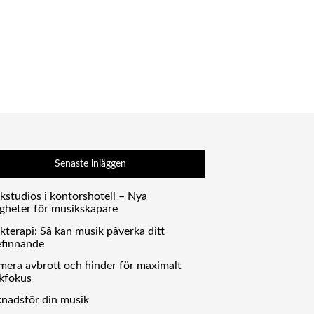
Senaste inläggen
kstudios i kontorshotell – Nya
igheter för musikskapare
kterapi: Så kan musik påverka ditt
efinnande
mera avbrott och hinder för maximalt
kfokus
nadsför din musik