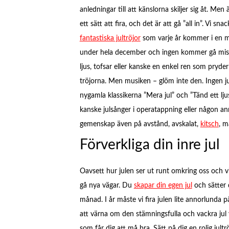
anledningar till att känslorna skiljer sig åt. Me
ett sätt att fira, och det är att gå ”all in”. Vi sna
fantastiska jultröjor
som varje år kommer i en mä
under hela december och ingen kommer gå mist
ljus, tofsar eller kanske en enkel ren som pryde
tröjorna. Men musiken – glöm inte den. Ingen jul 
nygamla klassikerna ”Mera jul” och ”Tänd ett ljus”
kanske julsånger i operatappning eller någon ann
gemenskap även på avstånd, avskalat,
kitsch
, m
Förverkliga din inre jul
Oavsett hur julen ser ut runt omkring oss och vilk
gå nya vägar. Du
skapar din egen jul
och sätter 
månad. I år måste vi fira julen lite annorlunda p
att värna om den stämningsfulla och vackra jul 
som får dig att må bra. Sätt på dig en rolig jultr