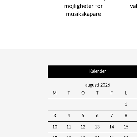
möjligheter för
vä
musikskapare
Kalender
augusti 2026
M
T
O
T
F
L
1
3
4
5
6
7
8
10
11
12
13
14
15