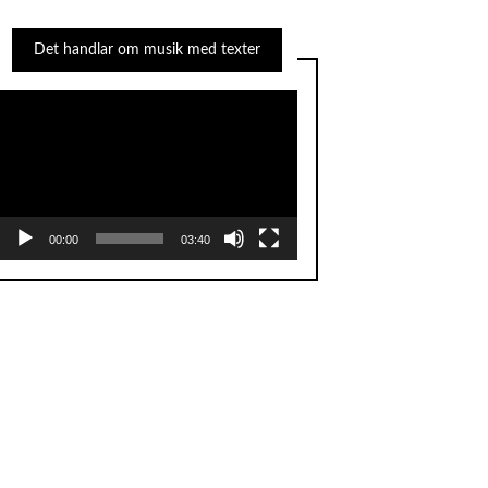
Det handlar om musik med texter
Videospelare
00:00
03:40