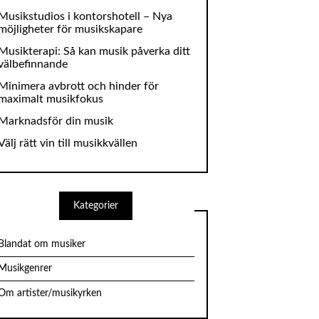
Musikstudios i kontorshotell – Nya
möjligheter för musikskapare
Musikterapi: Så kan musik påverka ditt
välbefinnande
Minimera avbrott och hinder för
maximalt musikfokus
Marknadsför din musik
Välj rätt vin till musikkvällen
Kategorier
Blandat om musiker
Musikgenrer
Om artister/musikyrken