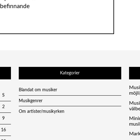
lbefinnande
Kategorier
Musi
Blandat om musiker
möjl
S
Musikgenrer
Musi
2
välb
Om artister/musikyrken
Mini
9
musi
16
Mark