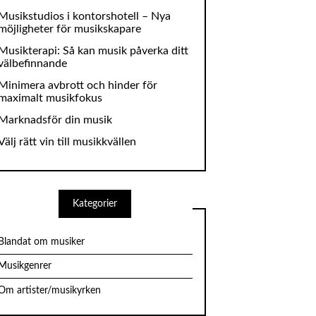
Musikstudios i kontorshotell – Nya
möjligheter för musikskapare
Musikterapi: Så kan musik påverka ditt
välbefinnande
Minimera avbrott och hinder för
maximalt musikfokus
Marknadsför din musik
Välj rätt vin till musikkvällen
Kategorier
Blandat om musiker
Musikgenrer
Om artister/musikyrken