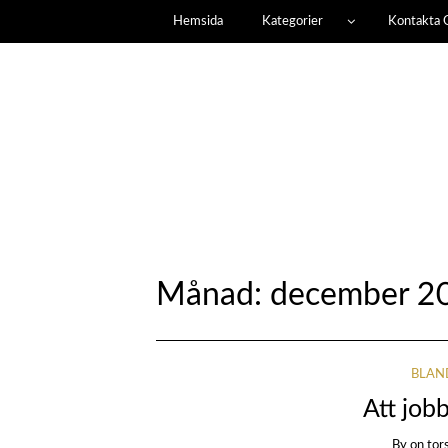
Hemsida
Kategorier
Kontakta 
Månad:
december 2
BLAN
Att job
By
on
tor