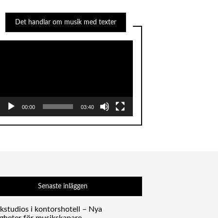
Det handlar om musik med texter
Videospelare
00:00
03:40
Senaste inläggen
kstudios i kontorshotell – Nya
igheter för musikskapare